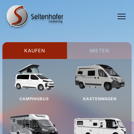
TOGGLE
MENU
KAUFEN
MIETEN
CAMPINGBUS
KASTENWAGEN