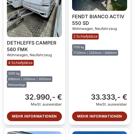
FENDT BIANCO ACTIV
550 SD
Wohnwagen,
Neufahrzeug
2 Schlafplätze
DETHLEFFS CAMPER
1700 kg
560 FMK
7720mm / 2320mm / 2660mm
Wohnwagen,
Neufahrzeug
4 Schlafplätze
2000 kg
8180mm / 2500mm / 2820mm
Klimaanlage
32.990,- €
33.333,- €
MwSt. ausweisbar
MwSt. ausweisbar
MEHR INFORMATIONEN
MEHR INFORMATIONEN