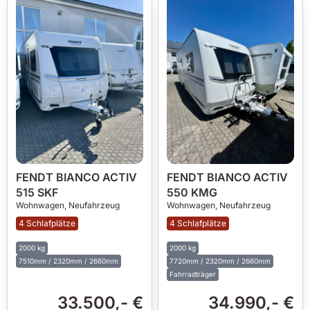
FENDT BIANCO ACTIV
FENDT BIANCO ACTIV
515 SKF
550 KMG
Wohnwagen,
Neufahrzeug
Wohnwagen,
Neufahrzeug
4 Schlafplätze
4 Schlafplätze
2000 kg
2000 kg
7510mm / 2320mm / 2660mm
7720mm / 2320mm / 2660mm
Fahrradträger
33.500,- €
34.990,- €