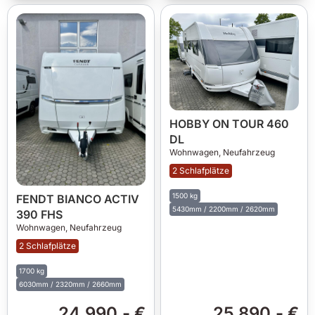
HOBBY ON TOUR 460
DL
Wohnwagen,
Neufahrzeug
2 Schlafplätze
1500 kg
FENDT BIANCO ACTIV
5430mm / 2200mm / 2620mm
390 FHS
Wohnwagen,
Neufahrzeug
2 Schlafplätze
1700 kg
6030mm / 2320mm / 2660mm
24.990,- €
25.890,- €