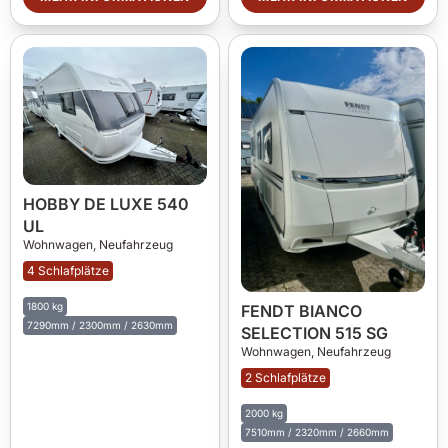
HOBBY DE LUXE 540
UL
Wohnwagen,
Neufahrzeug
4 Schlafplätze
1800 kg
FENDT BIANCO
7290mm / 2300mm / 2630mm
SELECTION 515 SG
Wohnwagen,
Neufahrzeug
2 Schlafplätze
2000 kg
7510mm / 2320mm / 2660mm