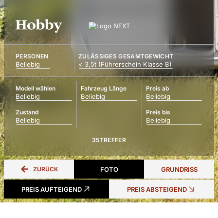
PERSONEN
ZULÄSSIGES GESAMTGEWICHT
Modell wählen
Fahrzeug Länge
Preis ab
Zustand
Preis bis
35
TREFFER
ZURÜCK
FOTO
GRUNDRISS
PREIS AUFTEIGEND
PREIS ABSTEIGEND