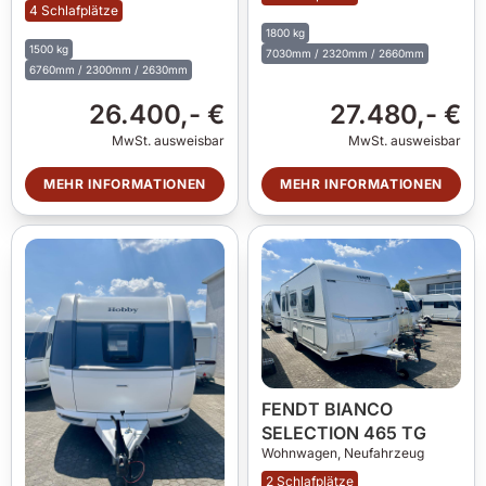
4 Schlafplätze
1800 kg
1500 kg
7030mm / 2320mm / 2660mm
6760mm / 2300mm / 2630mm
26.400,- €
27.480,- €
MwSt. ausweisbar
MwSt. ausweisbar
MEHR INFORMATIONEN
MEHR INFORMATIONEN
FENDT BIANCO
SELECTION 465 TG
Wohnwagen,
Neufahrzeug
2 Schlafplätze