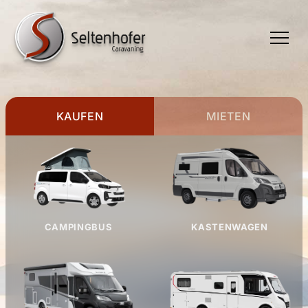
TOGGLE
MENU
KAUFEN
MIETEN
CAMPINGBUS
KASTENWAGEN